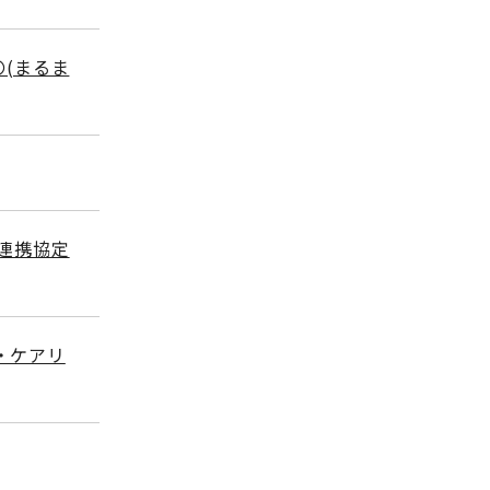
〇(まるま
括連携協定
・ケアリ