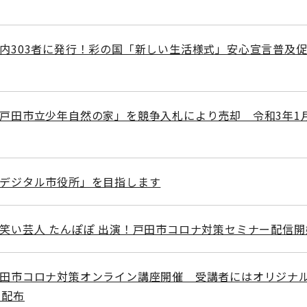
市内303者に発行！彩の国「新しい生活様式」安心宣言普及
「戸田市立少年自然の家」を競争入札により売却 令和3年1月
「デジタル市役所」を目指します
お笑い芸人 たんぽぽ 出演！戸田市コロナ対策セミナー配信開
戸田市コロナ対策オンライン講座開催 受講者にはオリジナ
を配布