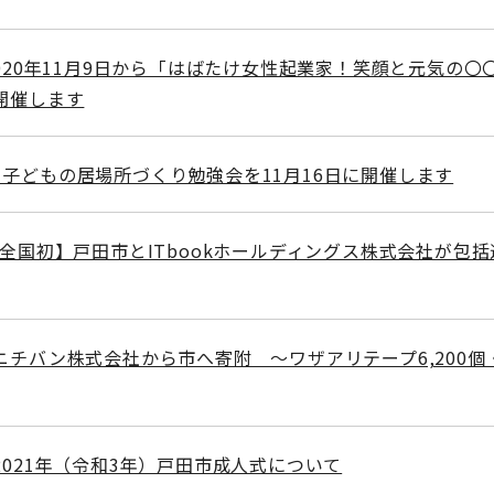
2020年11月9日から「はばたけ女性起業家！笑顔と元気の〇
開催します
子どもの居場所づくり勉強会を11月16日に開催します
【全国初】戸田市とITbookホールディングス株式会社が包
ニチバン株式会社から市へ寄附 ～ワザアリテープ6,200個
2021年（令和3年）戸田市成人式について