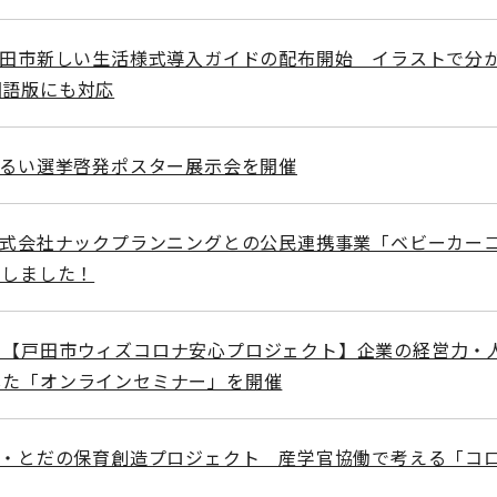
戸田市新しい生活様式導入ガイドの配布開始 イラストで分
国語版にも対応
明るい選挙啓発ポスター展示会を開催
株式会社ナックプランニングとの公民連携事業「ベビーカー
催しました！
］【戸田市ウィズコロナ安心プロジェクト】企業の経営力・
した「オンラインセミナー」を開催
続・とだの保育創造プロジェクト 産学官協働で考える「コ