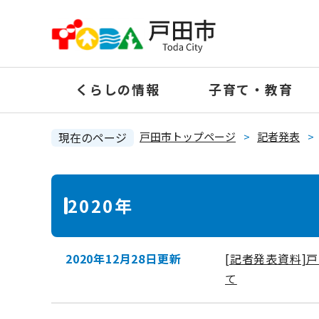
ペ
ー
ジ
の
くらしの情報
子育て・教育
先
頭
で
現在のページ
戸田市トップページ
>
記者発表
>
す
。
本
2020年
文
2020年12月28日更新
[記者発表資料]
て