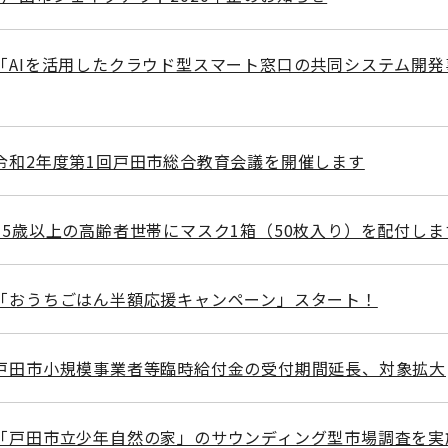
「AIを活用したクラウド型スマート窓口の共同システム開発
令和2年度第1回戸田市総合教育会議を開催します
75歳以上の高齢者世帯にマスク1箱（50枚入り）を配付しま
「おうちごはん半額応援キャンペーン」スタート！
]戸田市小規模事業者等臨時給付金の受付期間延長、対象拡大
]「戸田市立少年自然の家」のサウンディング型市場調査を実