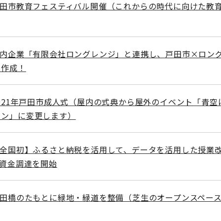
戸田市教育フェスティバル開催（これからの時代に向けた教
市内企業「有限会社ロングレンジ」と連携し、戸田市×ロン
ク作成！
2021年戸田市成人式（屋内の式典から屋外のイベント「青空
ョン」に変更します）
【全国初】ふるさと納税を活用して、データを活用した授業
の資金調達を開始
戸田橋のたもとに緑地・緑道を整備（芝生のオープンスペー