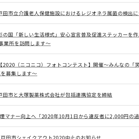
]戸田市立介護老人保健施設におけるレジオネラ属菌の検出に
彩の国「新しい生活様式」安心宣言普及促進ステッカーを作
事業所を訪問します～
【2020（ニコニコ）フォトコンテスト】開催～みんなの「
真を募集します～
戸田市と大塚製薬株式会社が包括連携協定を締結
煙マナー向上へ「2020年10月1日から違反者に2,000円の
戸田市シェイクアウト2020中止のお知らせ