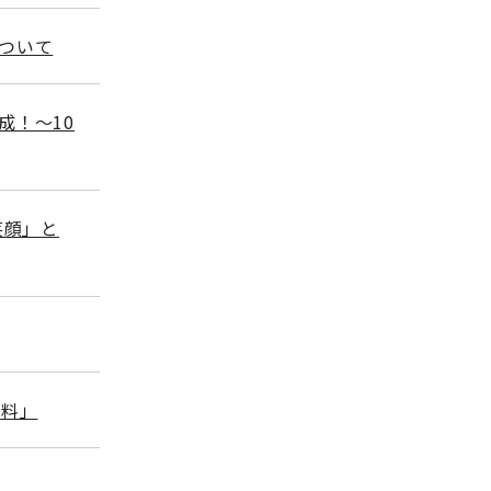
ついて
成！～10
笑顔」と
過料」