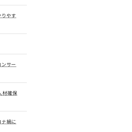
かりやす
コンサー
人材確保
ロナ禍に