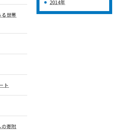
2014年
ある世帯
ート
への寄附