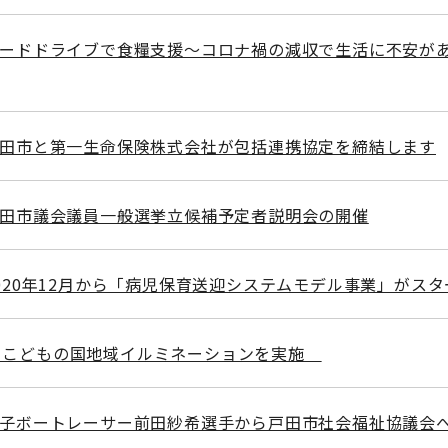
フードドライブで食糧支援～コロナ禍の減収で生活に不安が
戸田市と第一生命保険株式会社が包括連携協定を締結します
戸田市議会議員一般選挙立候補予定者説明会の開催
2020年12月から「病児保育送迎システムモデル事業」がスタ
］こどもの国地域イルミネーションを実施
女子ボートレーサー前田紗希選手から戸田市社会福祉協議会