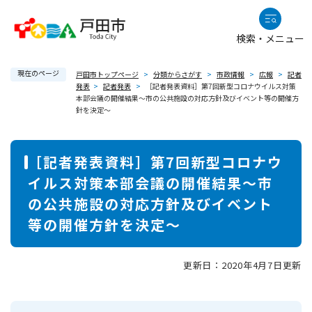
ペ
メニューを飛ばして本文へ
ー
検索・メニュー
ジ
の
現在のページ
先
戸田市トップページ
>
分類からさがす
>
市政情報
>
広報
>
記者
発表
>
記者発表
>
［記者発表資料］第7回新型コロナウイルス対策
頭
本部会議の開催結果～市の公共施設の対応方針及びイベント等の開催方
で
針を決定～
す
。
本
［記者発表資料］第7回新型コロナウ
文
イルス対策本部会議の開催結果～市
の公共施設の対応方針及びイベント
等の開催方針を決定～
更新日：2020年4月7日更新