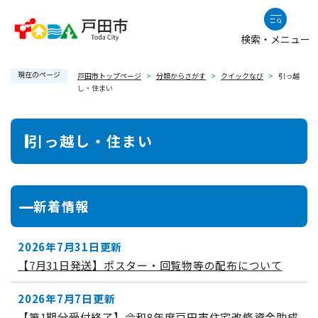
ペ
メニューを飛ばして本文へ
ー
検索・メニュー
ジ
の
現在のページ
先
戸田市トップページ
>
分類からさがす
>
クイックなび
>
引っ越
し・住まい
頭
で
本
す
引っ越し・住まい
。
文
新着情報
2026年7月31日更新
【7月31日発送】ポスター・回覧物等の配布について
2026年7月7日更新
【第1期分受付終了】令和8年度戸田市住宅改修資金助成