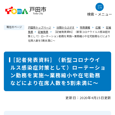
ペ
メニューを飛ばして本文へ
ー
検索・メニュー
ジ
の
現在のページ
先
戸田市トップページ
>
分類からさがす
>
市政情報
>
広報
>
記者
発表
>
記者発表
>
［記者発表資料］（新型コロナウイルス感染症対
頭
策として）ローテーション勤務を実施～業務縮小や在宅勤務などにより
で
在席人数を5割未満に～
す
。
本
［記者発表資料］（新型コロナウイ
文
ルス感染症対策として）ローテーショ
ン勤務を実施～業務縮小や在宅勤務
などにより在席人数を5割未満に～
更新日：2020年4月15日更新