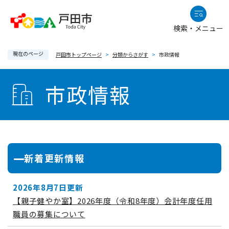
ペ
メニューを飛ばして本文へ
ー
検索・メニュー
ジ
の
現在のページ
先
戸田市トップページ
>
分類からさがす
>
市政情報
頭
本
で
市政情報
文
す
。
新着更新情報
2026年8月7日更新
【親子健やか室】2026年度（令和8年度）会計年度任用
職員の募集について