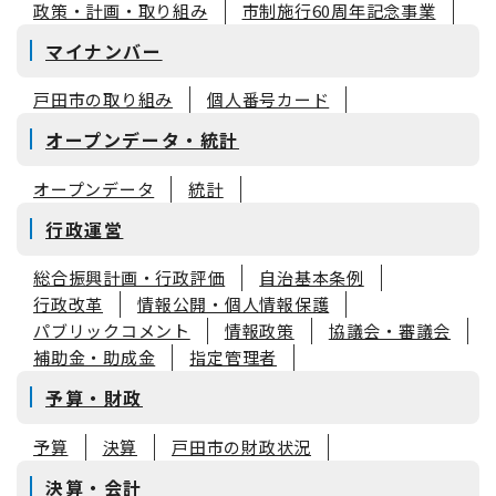
政策・計画・取り組み
市制施行60周年記念事業
マイナンバー
戸田市の取り組み
個人番号カード
オープンデータ・統計
オープンデータ
統計
行政運営
総合振興計画・行政評価
自治基本条例
行政改革
情報公開・個人情報保護
パブリックコメント
情報政策
協議会・審議会
補助金・助成金
指定管理者
予算・財政
予算
決算
戸田市の財政状況
決算・会計