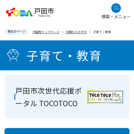
ペ
メニューを飛ばして本文へ
ー
検索・メニュー
ジ
の
現在のページ
先
戸田市トップページ
>
分類からさがす
>
子育て・教育
頭
本
で
子育て・教育
文
す
。
戸田市次世代応援ポ
ータル TOCOTOCO