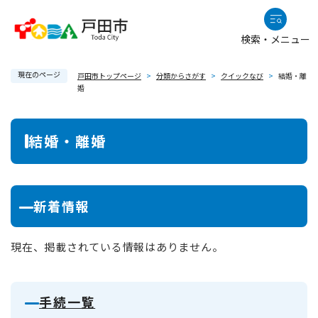
ペ
メニューを飛ばして本文へ
ー
検索・メニュー
ジ
の
現在のページ
先
戸田市トップページ
>
分類からさがす
>
クイックなび
>
結婚・離
婚
頭
で
本
す
結婚・離婚
。
文
新着情報
現在、掲載されている情報はありません。
手続一覧