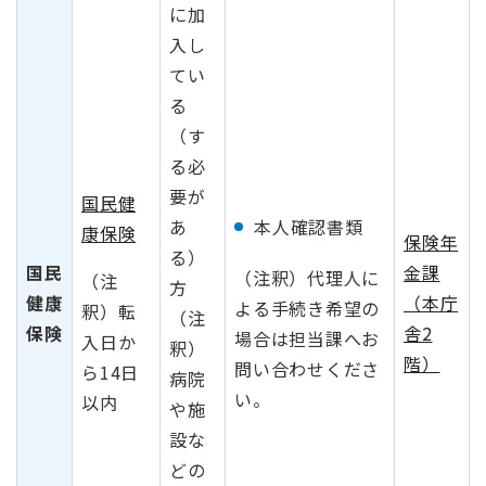
に加
入し
てい
る
（す
る必
要が
国民健
あ
本人確認書類
康保険
保険年
る）
国民
金課
（注釈）代理人に
（注
方
健康
（本庁
よる手続き希望の
釈）転
（注
保険
舎2
場合は担当課へお
入日か
釈）
階）
問い合わせくださ
ら14日
病院
い。
以内
や施
設な
どの