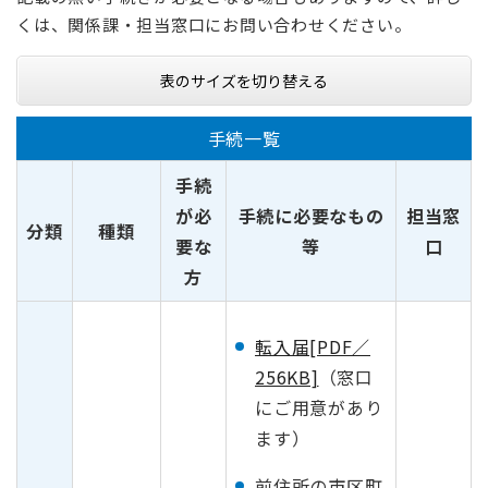
くは、関係課・担当窓口にお問い合わせください。
表のサイズを切り替える
手続一覧
手続
が必
手続に必要なもの
担当窓
分類
種類
要な
等
口
方
転入届[PDF／
256KB]
（窓口
にご用意があり
ます）
前住所の市区町