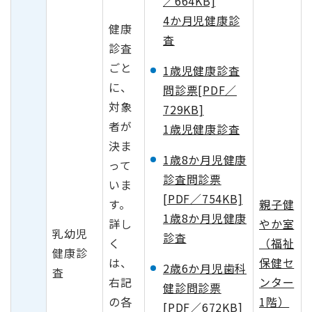
／664KB]
4か月児健康診
健康
査
診査
ごと
1歳児健康診査
に、
問診票[PDF／
対象
729KB]
者が
1歳児健康診査
決ま
1歳8か月児健康
って
診査問診票
いま
[PDF／754KB]
す。
親子健
1歳8か月児健康
詳し
やか室
乳幼児
診査
く
（福祉
健康診
は、
保健セ
2歳6か月児歯科
査
右記
ンター
健診問診票
の各
1階）
[PDF／672KB]