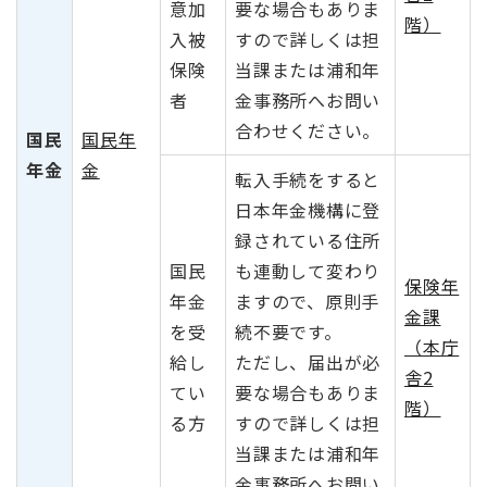
意加
要な場合もありま
階）
入被
すので詳しくは担
保険
当課または浦和年
者
金事務所へお問い
合わせください。
国民
国民年
年金
金
転入手続をすると
日本年金機構に登
録されている住所
国民
も連動して変わり
保険年
年金
ますので、原則手
金課
を受
続不要です。
（本庁
給し
ただし、届出が必
舎2
てい
要な場合もありま
階）
る方
すので詳しくは担
当課または浦和年
金事務所へお問い