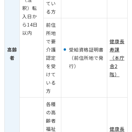
てい
釈）転
る方
入日か
ら14日
前住
以内
所地
で要
健康長
高齢
介護
寿課
受給資格証明書
者
認定
（本庁
（前住所地で発
を受
舎2
行）
けて
階）
いる
方
各種
の高
齢者
福祉
健康長