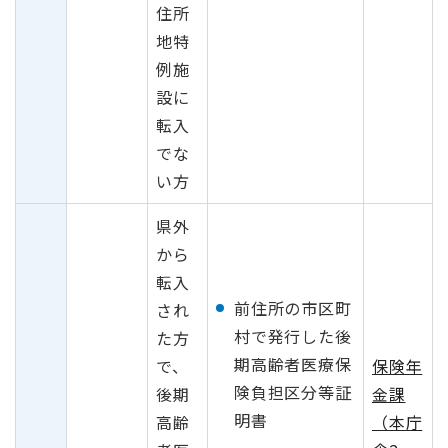
住所
地特
例施
設に
転入
でな
い方
県外
から
転入
前住所の市区町
され
村で発行した後
た方
期高齢者医療保
で、
保険年
険負担区分等証
後期
金課
明書
高齢
（本庁