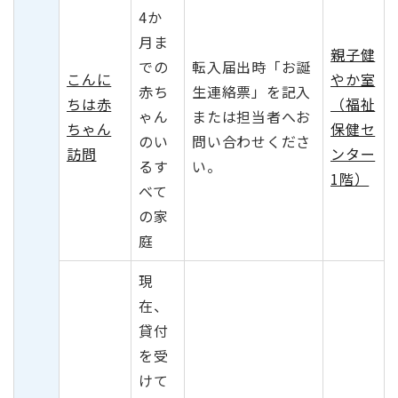
4か
月ま
親子健
での
転入届出時「お誕
こんに
やか室
赤ち
生連絡票」を記入
ちは赤
（福祉
ゃん
または担当者へお
ちゃん
保健セ
のい
問い合わせくださ
訪問
ンター
るす
い。
1階）
べて
の家
庭
現
在、
貸付
を受
けて