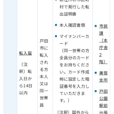
村で発行した転
出証明書
本人確認書類
市民
課
マイナンバーカ
（本
戸田
ード
庁舎
市に
（同一世帯の方
転入届
2
転入
全員分のカード
階）
され
（注
をお持ちくださ
る方
釈）転
い。カード作成
美笹
本人
入日か
時に設定した暗
支所
又は
ら14日
証番号を入力し
同一
戸田
以内
ていただきま
世帯
公園
す。）
員
駅前
（注釈）国外から
出張