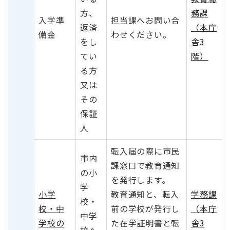
方、
務課
入学準
担当課へお問い合
返済
（本庁
備金
わせください。
をし
舎3
てい
階）
る方
又は
その
保証
人
転入届の際に市民
市内
課窓口で教育通知
の小
を発行します。
学
小学
教育通知と、転入
学務課
校・
校・中
前の学校が発行し
（本庁
中学
学校の
た在学証明書と転
舎3