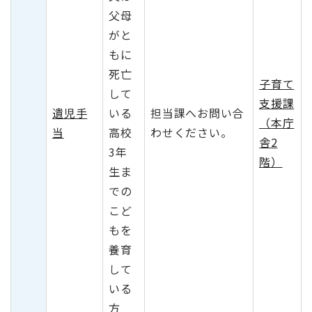
父母
がと
もに
死亡
子育て
して
支援課
遺児手
いる
担当課へお問い合
（本庁
当
高校
わせください。
舎2
3年
階）
生ま
での
こど
もを
養育
して
いる
方