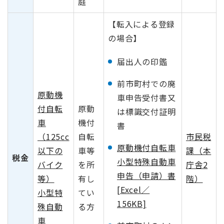
庭
【転入による登録
の場合】
届出人の印鑑
前市町村での廃
原動機
車申告受付書又
付自転
原動
は標識交付証明
車
機付
書
（125cc
自転
市民税
原動機付自転車
以下の
車等
課（本
税金
小型特殊自動車
バイク
を所
庁舎2
申告（申請）書
等）
有し
階）
[Excel／
小型特
てい
156KB]
殊自動
る方
車