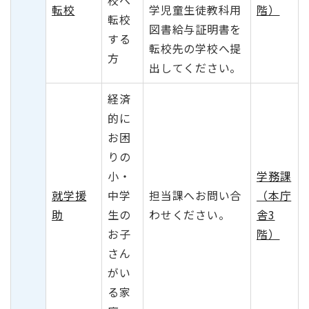
校へ
転校
学児童生徒教科用
階）
転校
図書給与証明書を
する
転校先の学校へ提
方
出してください。
経済
的に
お困
りの
小・
学務課
就学援
中学
担当課へお問い合
（本庁
助
生の
わせください。
舎3
お子
階）
さん
がい
る家