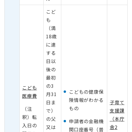
こど
も
（満
18歳
に達
する
日以
後の
最初
の3
こども
こどもの健康保
月31
医療費
険情報がわかる
日ま
子育て
もの
（注
で）
支援課
釈）転
の父
（本庁
申請者の金融機
入日の
又は
舎2
関口座番号（普