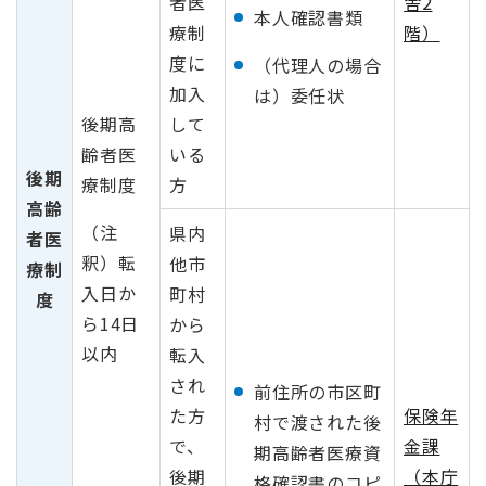
者医
舎2
本人確認書類
療制
階）
度に
（代理人の場合
加入
は）委任状
後期高
して
齢者医
いる
後期
療制度
方
高齢
（注
県内
者医
釈）転
他市
療制
入日か
町村
度
ら14日
から
以内
転入
され
前住所の市区町
た方
保険年
村で渡された後
で、
金課
期高齢者医療資
後期
（本庁
格確認書のコピ