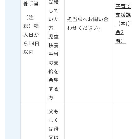
受給
養手当
子育て
して
支援課
（注
いた
担当課へお問い合
（本庁
釈）転
方
わせください。
舎2
入日か
児童
階）
ら14日
扶養
以内
手当
の支
給を
希望
する
方
父も
しく
は母
又は