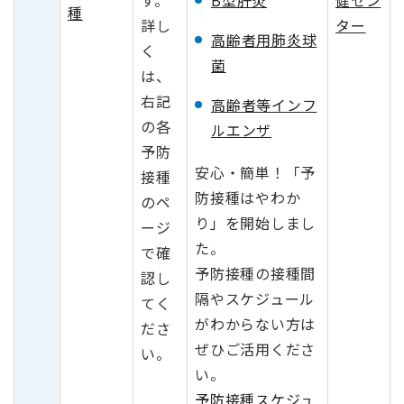
す。
健セン
B型肝炎
種
詳し
ター
高齢者用肺炎球
く
菌
は、
右記
高齢者等インフ
の各
ルエンザ
予防
安心・簡単！「予
接種
防接種はやわか
のペ
り」を開始しまし
ージ
た。
で確
予防接種の接種間
認し
隔やスケジュール
てく
がわからない方は
ださ
ぜひご活用くださ
い。
い。
予防接種スケジュ