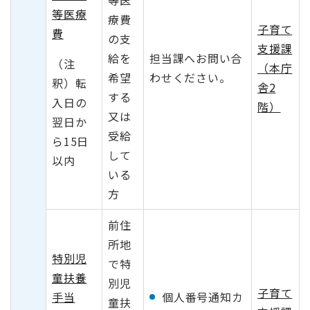
等医
等医療
療費
子育て
費
の支
支援課
給を
担当課へお問い合
（注
（本庁
希望
わせください。
釈）転
舎2
する
入日の
階）
又は
翌日か
受給
ら15日
して
以内
いる
方
前住
所地
特別児
で特
童扶養
別児
子育て
手当
個人番号通知カ
童扶