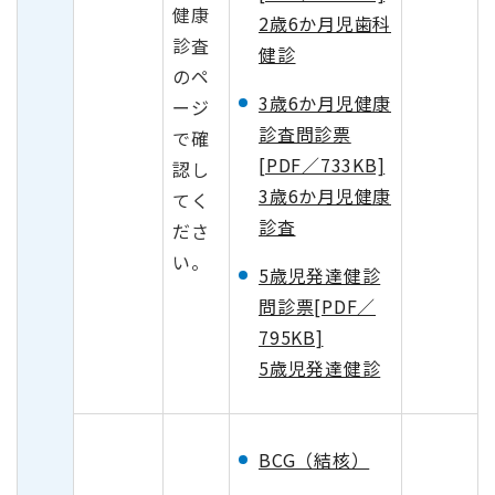
健康
2歳6か月児歯科
診査
健診
のペ
3歳6か月児健康
ージ
診査問診票
で確
[PDF／733KB]
認し
3歳6か月児健康
てく
診査
ださ
い。
5歳児発達健診
問診票[PDF／
795KB]
5歳児発達健診
BCG（結核）