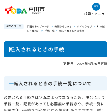
ペ
メニューを飛ばして本文へ
ー
検索・メニュー
ジ
の
現在のページ
先
戸田市トップページ
>
分類からさがす
>
クイックなび
>
引っ越
し・住まい
>
手続一覧
>
転入されるときの手続
頭
で
本
す
転入されるときの手続
。
文
更新日：2026年4月20日更新
転入されるときの手続一覧について
必要となる手続きは状況によって異なるため、場合により
手続一覧に記載があっても必要無い手続きや、手続一覧に
記載の無い手続きが必要となる場合もありますので、詳し