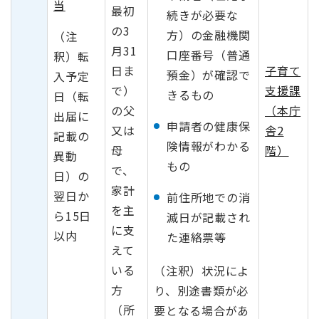
当
最初
続きが必要な
の3
方）の金融機関
（注
月31
口座番号（普通
釈）転
日ま
子育て
預金）が確認で
入予定
で）
支援課
きるもの
日（転
の父
（本庁
出届に
申請者の健康保
又は
舎2
記載の
険情報がわかる
母
階）
異動
もの
で、
日）の
家計
翌日か
前住所地での消
を主
ら15日
滅日が記載され
に支
以内
た連絡票等
えて
いる
（注釈）状況によ
方
り、別途書類が必
（所
要となる場合があ