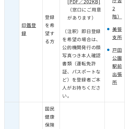
庁舎
[PDF／202KB]
2
（窓口にご用意
階）
登録
があります）
印鑑登
を希
美笹
（注釈）即日登録
録
望す
支所
を希望の場合は、
る方
公的機関発行の顔
戸田
写真つき本人確認
公園
書類（運転免許
駅前
証、パスポートな
出張
ど）を登録者ご本
所
人がお持ちくださ
い。
国民
健康
保険