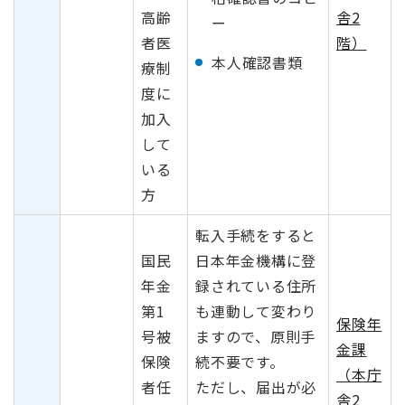
高齢
舎2
ー
者医
階）
本人確認書類
療制
度に
加入
して
いる
方
転入手続をすると
国民
日本年金機構に登
年金
録されている住所
第1
も連動して変わり
保険年
号被
ますので、原則手
金課
保険
続不要です。
（本庁
者任
ただし、届出が必
舎2