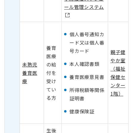
ール管理システム
個人番号通知カ
ード又は個人番
養育
号カード
親子健
医療
やか室
本人確認書類
未熟児
の給
（福祉
養育医
付を
保健セ
養育医療意見書
療
受け
ンター
てい
所得税額等関係
1階）
る方
証明書
健康保険証
生後