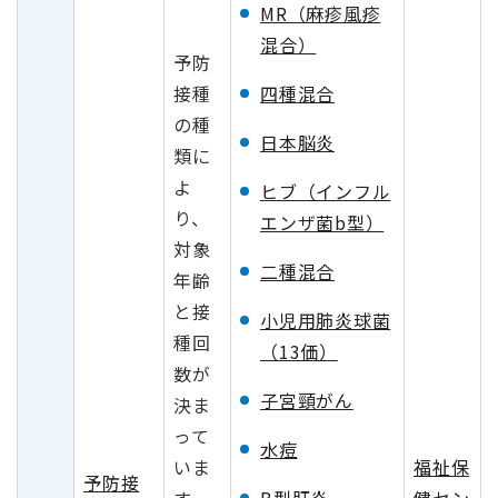
MR（麻疹風疹
混合）
予防
接種
四種混合
の種
日本脳炎
類に
よ
ヒブ（インフル
り、
エンザ菌b型）
対象
二種混合
年齢
と接
小児用肺炎球菌
種回
（13価）
数が
子宮頸がん
決ま
って
水痘
いま
福祉保
予防接