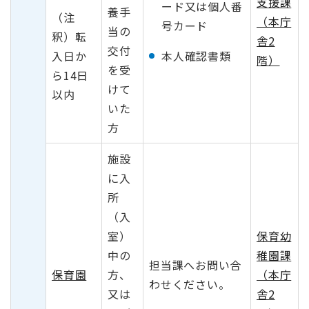
支援課
ード又は個人番
養手
（注
（本庁
号カード
当の
釈）転
舎2
交付
入日か
本人確認書類
階）
を受
ら14日
けて
以内
いた
方
施設
に入
所
（入
室）
保育幼
中の
稚園課
担当課へお問い合
保育園
方、
（本庁
わせください。
又は
舎2