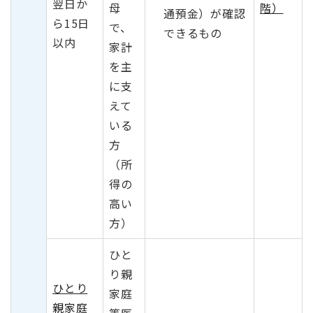
翌日か
母
階）
通預金）が確認
ら15日
で、
できるもの
以内
家計
を主
に支
えて
いる
方
（所
得の
高い
方）
ひと
り親
ひとり
家庭
親家庭