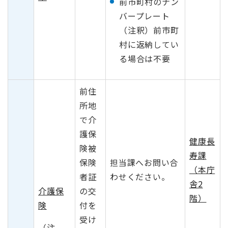
前市町村のナン
バープレート
（注釈）前市町
村に返納してい
る場合は不要
前住
所地
で介
護保
健康長
険被
寿課
保険
担当課へお問い合
（本庁
者証
わせください。
舎2
介護保
の交
階）
険
付を
受け
（注