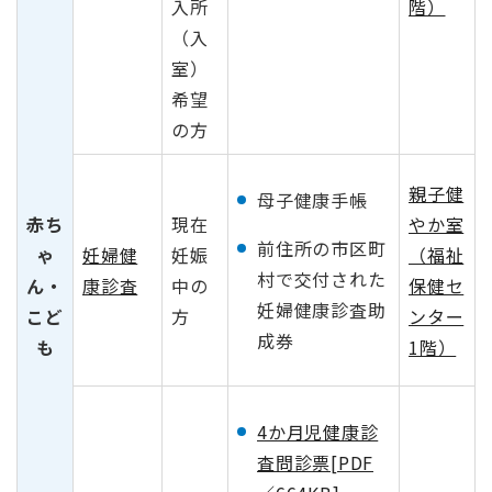
入所
階）
（入
室）
希望
の方
親子健
母子健康手帳
赤ち
現在
やか室
前住所の市区町
ゃ
妊婦健
妊娠
（福祉
村で交付された
ん・
康診査
中の
保健セ
妊婦健康診査助
こど
方
ンター
成券
も
1階）
4か月児健康診
査問診票[PDF