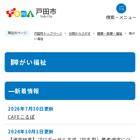
ペ
メニューを飛ばして本文へ
ー
検索・メニュー
ジ
の
現在のページ
先
戸田市トップページ
>
分類からさがす
>
健康・医療・福祉
>
障が
い福祉
頭
で
本
す
障がい福祉
。
文
新着情報
2026年7月30日更新
CAFEこるぽ
2024年10月1日更新
【選定結果】プロポーザル方式（指名型）業者選定につ