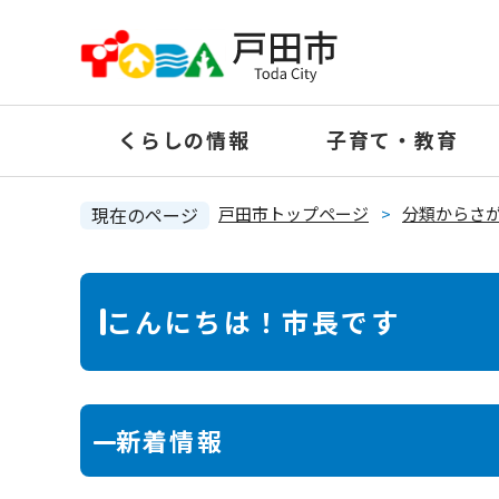
ペ
ー
ジ
の
くらしの情報
子育て・教育
先
頭
で
現在のページ
戸田市トップページ
>
分類からさ
す
。
本
こんにちは！市長です
文
新着情報