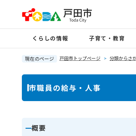
ペ
ー
ジ
の
くらしの情報
子育て・教育
先
頭
で
現在のページ
戸田市トップページ
>
分類からさ
す
。
本
市職員の給与・人事
文
概要