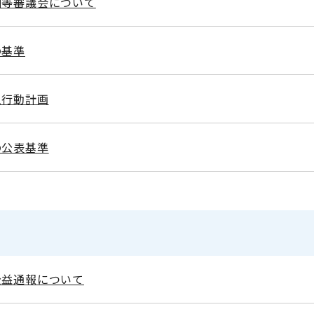
酬等審議会について
の基準
主行動計画
の公表基準
公益通報について