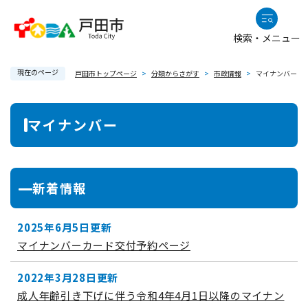
ペ
メニューを飛ばして本文へ
ー
検索・メニュー
ジ
の
現在のページ
先
戸田市トップページ
>
分類からさがす
>
市政情報
>
マイナンバー
頭
で
本
マイナンバー
す
文
。
新着情報
2025年6月5日更新
マイナンバーカード交付予約ページ
2022年3月28日更新
成人年齢引き下げに伴う令和4年4月1日以降のマイナン