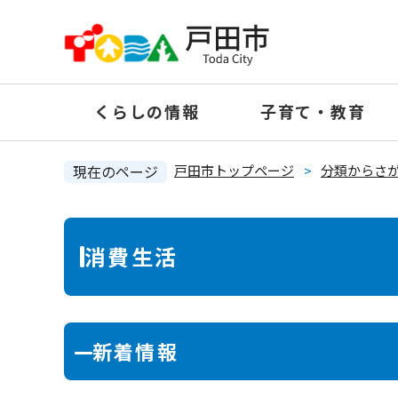
ペ
ー
ジ
の
くらしの情報
子育て・教育
先
頭
で
現在のページ
戸田市トップページ
>
分類からさ
す
。
本
消費生活
文
新着情報