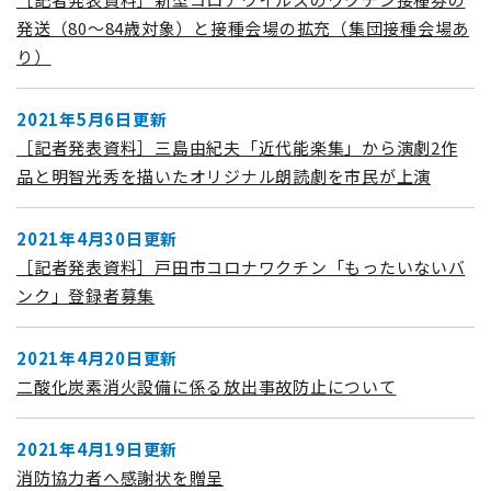
発送（80～84歳対象）と接種会場の拡充（集団接種会場あ
り）
2021年5月6日更新
［記者発表資料］三島由紀夫「近代能楽集」から演劇2作
品と明智光秀を描いたオリジナル朗読劇を市民が上演
2021年4月30日更新
［記者発表資料］戸田市コロナワクチン「もったいないバ
ンク」登録者募集
2021年4月20日更新
二酸化炭素消火設備に係る放出事故防止について
2021年4月19日更新
消防協力者へ感謝状を贈呈