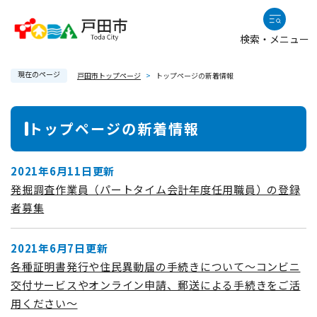
ペ
メニューを飛ばして本文へ
ー
検索・メニュー
ジ
の
現在のページ
先
戸田市トップページ
>
トップページの新着情報
頭
で
本
トップページの新着情報
す
文
。
2021年6月11日更新
発掘調査作業員（パートタイム会計年度任用職員）の登録
者募集
2021年6月7日更新
各種証明書発行や住民異動届の手続きについて～コンビニ
交付サービスやオンライン申請、郵送による手続きをご活
用ください～