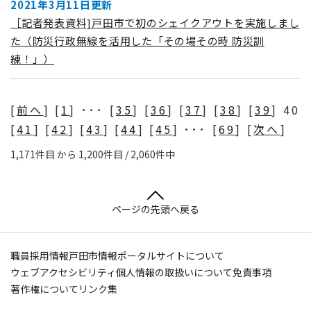
2021年3月11日更新
［記者発表資料]戸田市で初のシェイクアウトを実施しまし
た（防災行政無線を活用した「その場その時 防災訓
練！」）
[
前へ
] [
1
] ･･･ [
35
] [
36
] [
37
] [
38
] [
39
] 40
ページ送り
[
41
] [
42
] [
43
] [
44
] [
45
] ･･･ [
69
] [
次へ
]
1,171件目 から 1,200件目 / 2,060件中
ページの先頭へ戻る
職員採用情報
戸田市情報ポータルサイトについて
ウェブアクセシビリティ
個人情報の取扱いについて
免責事項
著作権について
リンク集