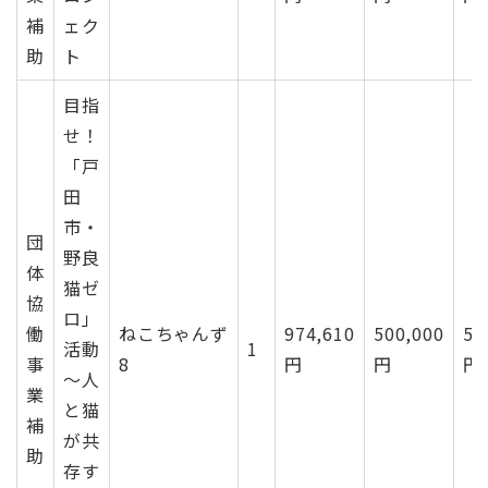
補
ェク
助
ト
目指
せ！
「戸
田
市・
団
野良
体
猫ゼ
協
ロ」
働
ねこちゃんず
974,610
500,000
50
活動
1
事
8
円
円
円
～人
業
と猫
補
が共
助
存す