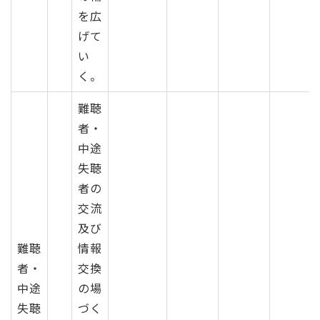
を広
げて
い
く。
難聴
者・
中途
失聴
者の
交流
及び
難聴
情報
者・
交換
中途
の場
失聴
づく