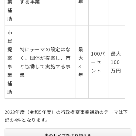
業
する事業
年
補
助
市
民
提
特にテーマの設定はな
最
100パ
最大
案
く、団体が提案し、市
大
ーセ
100
事
と協働して実施する事
3
ント
万円
業
業
年
補
助
2023年度（令和5年度）の行政提案事業補助のテーマは下
記の4件となります。
表のサイズを切り替える