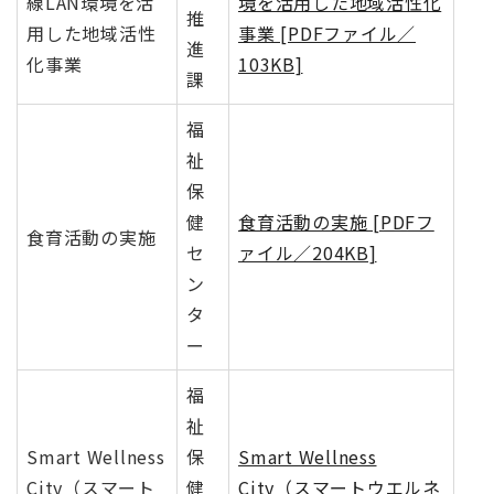
線LAN環境を活
境を活用した地域活性化
推
用した地域活性
事業 [PDFファイル／
進
化事業
103KB]
課
福
祉
保
健
食育活動の実施 [PDFフ
食育活動の実施
セ
ァイル／204KB]
ン
タ
ー
福
祉
Smart Wellness
保
Smart Wellness
City（スマート
健
City（スマートウエルネ