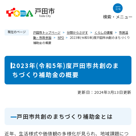
ペ
メニューを飛ばして本文へ
ー
検索・メニュー
ジ
の
現在のページ
先
戸田市トップページ
>
分類からさがす
>
くらしの情報
>
市民活
動・市政参加
>
NPO
>
2023年(令和5年)度戸田市共創のまちづくり
頭
補助金の概要
で
す
本
。
2023年(令和5年)度戸田市共創のま
文
ちづくり補助金の概要
更新日：2024年3月13日更新
戸田市共創のまちづくり補助金とは
近年、生活様式や価値観の多様化が見られ、地域課題につ