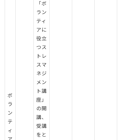
​「ボ
ラン
ティ
アに
役立
つス
トレ
スマ
ネジ
メン
ト講
ボ
座」
ラ
の開
ン
講、
テ
受講
ィ
をと
ア