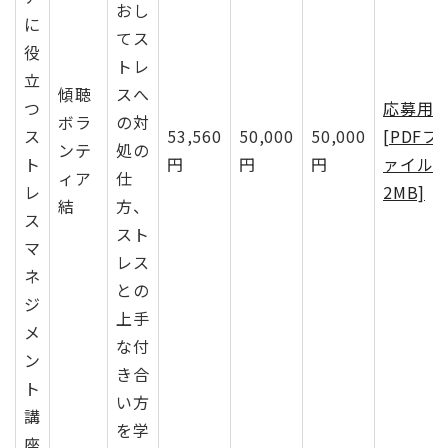
おし
に
てス
役
トレ
立
​傾聴
スへ
つ
応募用
ボラ
の対
ス
​53,560
50,000
50,000
[PDFフ
ンテ
処の
ト
円
円
円
ァイル
ィア
仕
レ
2MB]
結
方、
ス
スト
マ
レス
ネ
との
ジ
上手
メ
な付
ン
き合
ト
い方
講
を学
座