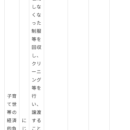
しな
くな
った
制服
等を
回収
し、
クリ
ーニ
ング
等を
子育
行
て世
い、
帯の
譲渡
経済
に
する
的負
じ
こと