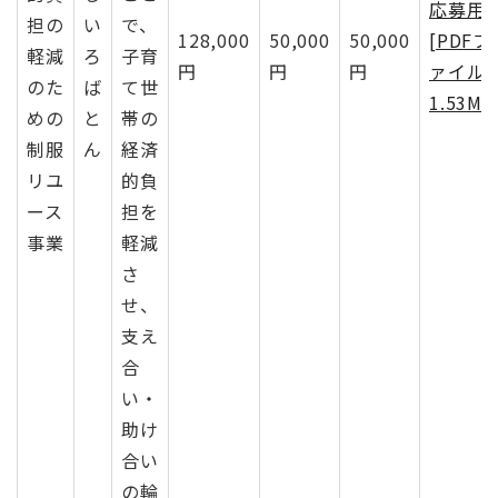
応募用
担の
い
で、
128,000
50,000
50,000
[PDFフ
軽減
ろ
子育
円
円
円
ァイル
のた
ば
て世
1.53MB
めの
と
帯の
制服
ん
経済
リユ
的負
ース
担を
事業
軽減
さ
せ、
支え
合
い・
助け
合い
の輪