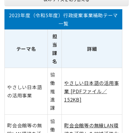
2023年度（令和5年度）行政提案事業補助テーマ
一覧
担
当
テーマ名
詳細
課
名
協
働
やさしい日本語の活用事
やさしい日本語
推
業 [PDFファイル／
の活用事業
進
152KB]
課
協
町会会館等の無
町会会館等の無線LAN環
働