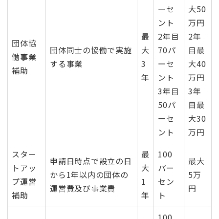
ーセ
大50
ント
万円
最
2年目
2年
団体協
団体同士の協働で実施
大
70パ
目最
働事業
する事業
3
ーセ
大40
補助
年
ント
万円
3年目
3年
50パ
目最
ーセ
大30
ント
万円
スター
最
100
申請日時点で設立の日
最大
トアッ
大
パー
から1年以内の団体の
5万
プ運営
1
セン
運営費及び事業費
円
補助
年
ト
100