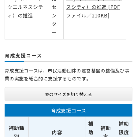
ウエルネスシテ
セ
スシティ）の推進 [PDF
ィ）の推進
ン
ファイル／210KB]
タ
ー
育成支援コース
育成支援コースは、市民活動団体の運営基盤の整備及び事
業の実施を総合的に支援するものです。
表のサイズを切り替える
育成支援コース
補
補助
補助種
補助
内容
助
限度
別
率