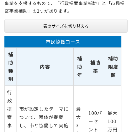
事業を支援するもので、「行政提案事業補助」と「市民提
案事業補助」の2つがあります。
表のサイズを切り替える
市民協働コース
補
補
補助
助
補助
内容
助
限度
種
率
年
額
別
行
政
提
市が設定したテーマに
最
100パ
最大
案
ついて、団体が提案
大
ーセ
100
事
し、市と協働して実施
3
ント
万円