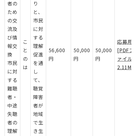
者の
り
ため
と、
の交
市民
流及
に対
び情
する
こ
応募用
報交
理解
と
56,600
50,000
50,000
[PDFフ
換
促進
の
円
円
円
ァイル
市民
を通
は
2.11MB
に対
し
する
て、
難聴
聴覚
者・
障害
中途
者が
失聴
地域
者の
で生
理解
き生