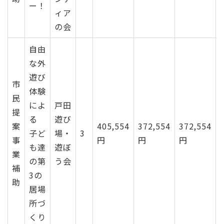
ー！
ィア
の会
自由
な外
遊び
市
体験
民
によ
戸田
提
る
遊び
案
405,554
372,554
372,554
子ど
場・
3
事
円
円
円
も達
遊ぼ
業
の第
う会
補
3の
助
居場
所づ
くり