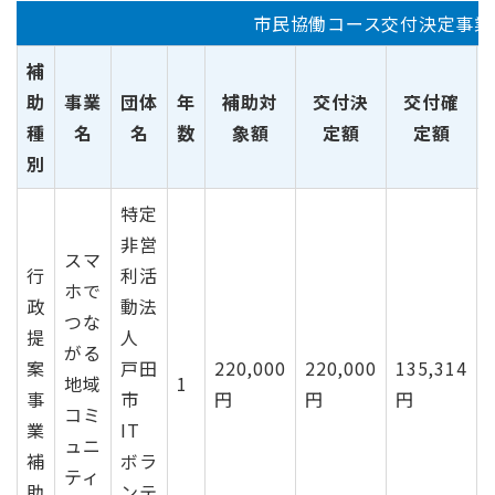
市民協働コース交付決定事業
補
助
事業
団体
年
補助対
交付決
交付確
種
名
名
数
象額
定額
定額
別
特定
非営
スマ
行
利活
ホで
政
動法
つな
提
人
がる
案
戸田
220,000
220,000
135,314
地域
1
事
市
円
円
円
コミ
業
IT
ュニ
補
ボラ
ティ
助
ンテ