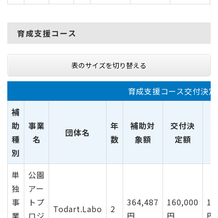
育成支援コース
表のサイズを切り替える
育成支援コース交付決定
補
助
事業
年
補助対
交付決
団体名
種
名
数
象額
定額
別
単
公園
独
アー
事
トプ
364,487
160,000
16
Todart.Labo
2
業
ロジ
円
円
円