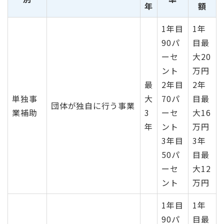
年
額
1年目
1年
90パ
目最
ーセ
大20
ント
万円
最
2年目
2年
単独事
大
70パ
目最
団体が独自に行う事業
業補助
3
ーセ
大16
年
ント
万円
3年目
3年
50パ
目最
ーセ
大12
ント
万円
1年目
1年
90パ
目最