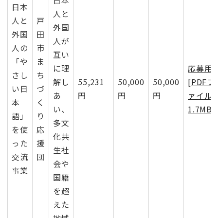
日本
人と
人と
戸
外国
外国
田
人が
人の
市
互い
「や
ま
に理
応募用
さし
ち
解し
55,231
50,000
50,000
[PDFフ
い日
づ
あ
円
円
円
ァイル
本
く
い、
1.7MB]
語」
り
多文
を使
応
化共
った
援
生社
交流
団
会や
事業
国籍
を超
えた
地域