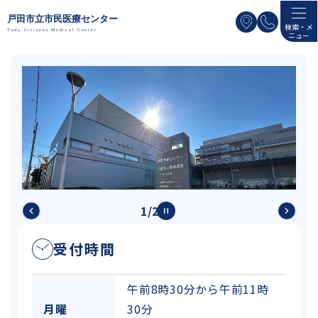
ペ
メニューを飛ばして本文へ
ー
検索・メ
ニュー
ジ
の
本
先
文
頭
で
す
。
1
/
2
受付時間
受付
午前8時30分から午前11時
月曜
30分