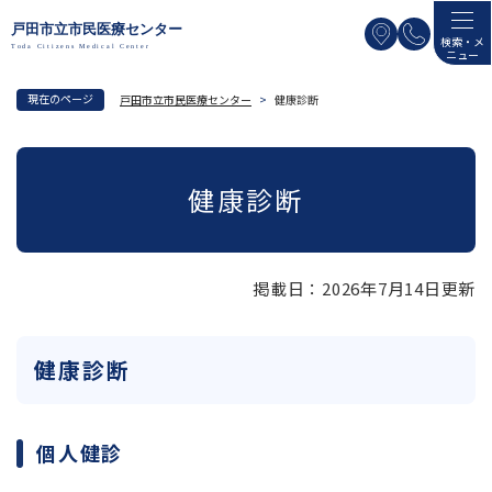
ペ
メニューを飛ばして本文へ
ー
検索・メ
ニュー
ジ
の
現在のページ
戸田市立市民医療センター
>
健康診断
先
頭
本
で
文
健康診断
す
。
掲載日：2026年7月14日更新
健康診断
個人健診