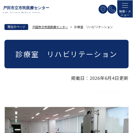
ペ
メニューを飛ばして本文へ
ー
検索・メ
ニュー
ジ
の
現在のページ
戸田市立市民医療センター
>
診療室 リハビリテーション
先
頭
本
で
文
診療室 リハビリテーション
す
。
掲載日：2026年6月4日更新