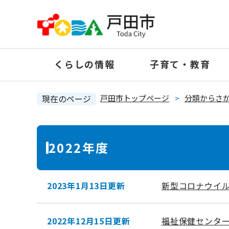
ペ
ー
ジ
の
くらしの情報
子育て・教育
先
頭
で
現在のページ
戸田市トップページ
>
分類からさ
す
。
本
2022年度
文
2023年1月13日更新
新型コロナウイ
2022年12月15日更新
福祉保健センタ