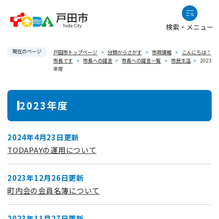
ペ
メニューを飛ばして本文へ
ー
検索・メニュー
ジ
の
現在のページ
先
戸田市トップページ
>
分類からさがす
>
市政情報
>
こんにちは！
市長です
>
市長への提言
>
市長への提言一覧
>
市民生活
>
2023
頭
年度
で
す
本
。
2023年度
文
2024年4月23日更新
TODAPAYの運用について
2023年12月26日更新
町内会の会員名簿について
2023年11月27日更新