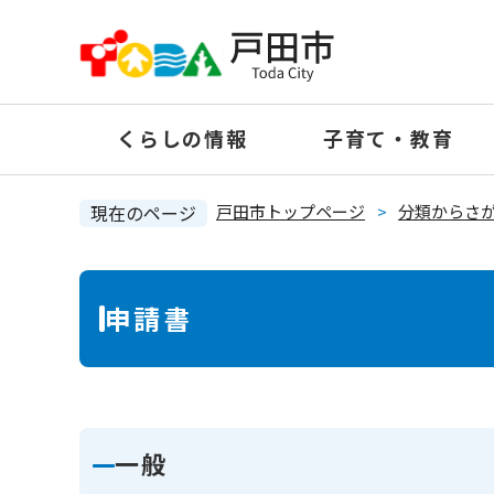
ペ
ー
ジ
の
くらしの情報
子育て・教育
先
頭
で
現在のページ
戸田市トップページ
>
分類からさ
す
。
本
申請書
文
一般