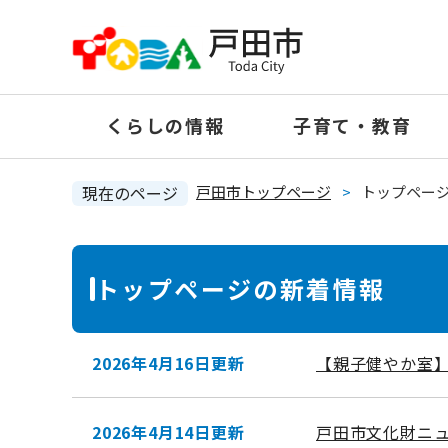
ペ
ー
ジ
の
くらしの情報
子育て・教育
先
頭
で
現在のページ
戸田市トップページ
>
トップペー
す
。
本
トップページの新着情報
文
2026年4月16日更新
【親子健やか室
2026年4月14日更新
戸田市文化財ニ