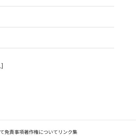
へ
]
て
免責事項
著作権について
リンク集