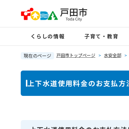
ペ
ー
ジ
の
くらしの情報
子育て・教育
先
頭
で
現在のページ
戸田市トップページ
>
水安全部
>
す
。
本
上下水道使用料金のお支払方
文