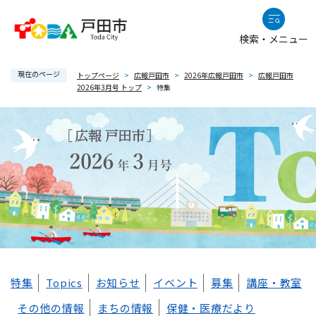
ペ
メニューを飛ばして本文へ
ー
検索・メニュー
ジ
の
現在のページ
先
トップページ
>
広報戸田市
>
2026年広報戸田市
>
広報戸田市
2026年3月号 トップ
>
特集
頭
で
す
。
本
特集
Topics
お知らせ
イベント
募集
講座・教室
文
その他の情報
まちの情報
保健・医療だより