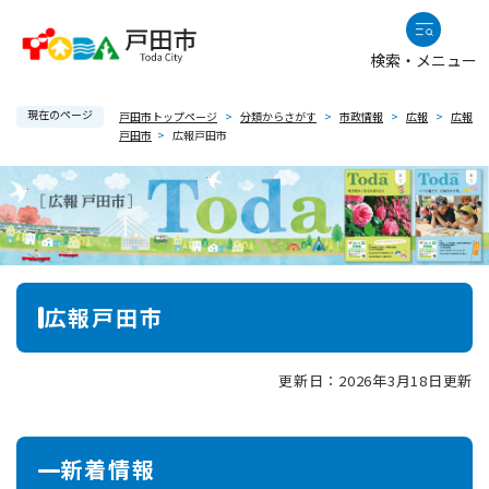
ペ
メニューを飛ばして本文へ
ー
検索・メニュー
ジ
の
現在のページ
先
戸田市トップページ
>
分類からさがす
>
市政情報
>
広報
>
広報
戸田市
>
広報戸田市
頭
で
す
。
本
広報戸田市
文
更新日：2026年3月18日更新
新着情報