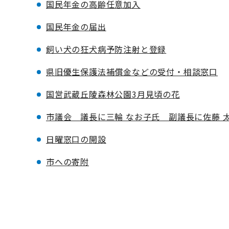
国民年金の高齢任意加入
国民年金の届出
飼い犬の狂犬病予防注射と登録
県旧優生保護法補償金などの受付・相談窓口
国営武蔵丘陵森林公園3月見頃の花
市議会 議長に三輪 なお子氏 副議長に佐藤 
日曜窓口の開設
市への寄附