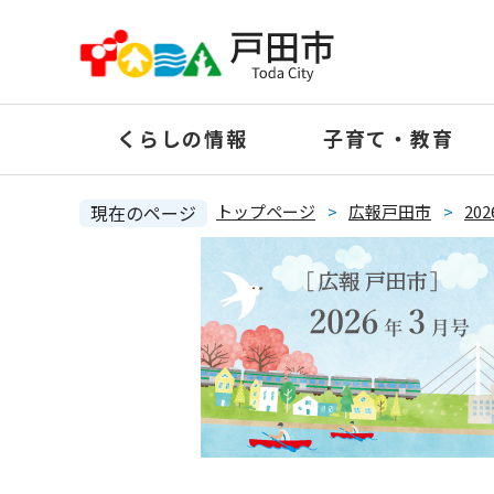
ペ
ー
ジ
の
くらしの情報
子育て・教育
先
頭
で
現在のページ
トップページ
>
広報戸田市
>
20
す
。