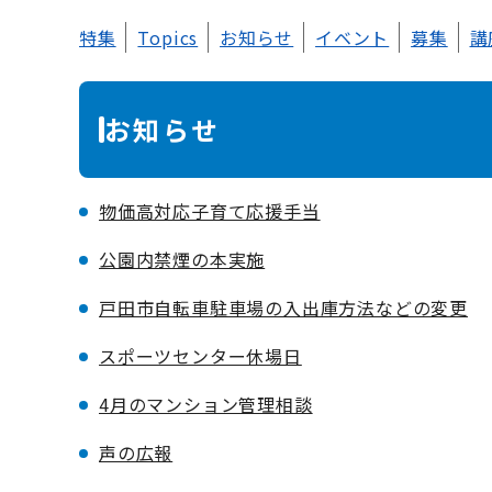
本
特集
Topics
お知らせ
イベント
募集
講
文
お知らせ
物価高対応子育て応援手当
公園内禁煙の本実施
戸田市自転車駐車場の入出庫方法などの変更
スポーツセンター休場日
4月のマンション管理相談
声の広報