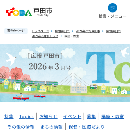
ペ
メニューを飛ばして本文へ
ー
検索・メニュー
ジ
の
現在のページ
先
トップページ
>
広報戸田市
>
2026年広報戸田市
>
広報戸田市
2026年3月号 トップ
>
講座・教室
頭
で
す
。
本
特集
Topics
お知らせ
イベント
募集
講座・教室
文
その他の情報
まちの情報
保健・医療だより