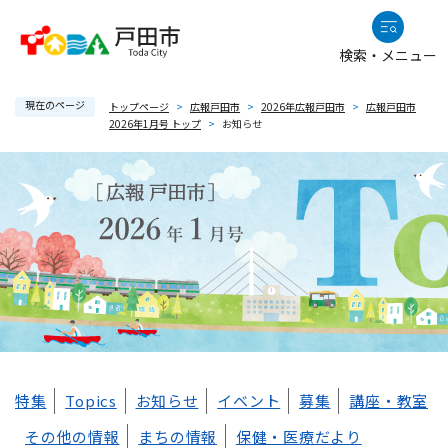
ペ
メニューを飛ばして本文へ
ー
検索・メニュー
ジ
の
現在のページ
先
トップページ
>
広報戸田市
>
2026年広報戸田市
>
広報戸田市
2026年1月号 トップ
>
お知らせ
頭
で
す
。
本
特集
Topics
お知らせ
イベント
募集
講座・教室
文
その他の情報
まちの情報
保健・医療だより