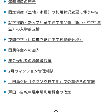
償却資産の申告
固定資産（土地・家屋）の利用状況変更に伴う申告
就学援助・新入学児童生徒学用品費（新小・中学1年
生）の入学前支給
夜間中学（川口市立芝西中学校陽春分校）
国民年金への加入
年金受給者の源泉徴収票
2月のマンション管理相談
「田島ケ原サクラソウ自生地」での草焼きの実施
戸田市自転車駐車場利用料金の改定