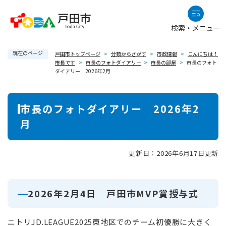
ペ
メニューを飛ばして本文へ
ー
検索・メニュー
ジ
の
現在のページ
先
戸田市トップページ
>
分類からさがす
>
市政情報
>
こんにちは！
市長です
>
市長のフォトダイアリー
>
市長の部屋
>
市長のフォト
頭
ダイアリー 2026年2月
で
す
本
。
市長のフォトダイアリー 2026年2
文
月
更新日：2026年6月17日更新
2026年2月4日 戸田市MVP賞授与式
ニトリJD.LEAGUE2025東地区でのチーム初優勝に大きく