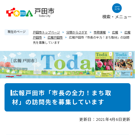
ペ
メニューを飛ばして本文へ
ー
検索・メニュー
ジ
の
現在のページ
先
戸田市トップページ
>
分類からさがす
>
市政情報
>
広報
>
広報
戸田市
>
広報戸田市
>
広報戸田市「市長の全力！まち取材」の訪問
頭
先を募集しています
で
す
。
本
広報戸田市「市長の全力！まち取
文
材」の訪問先を募集しています
更新日：2021年4月6日更新