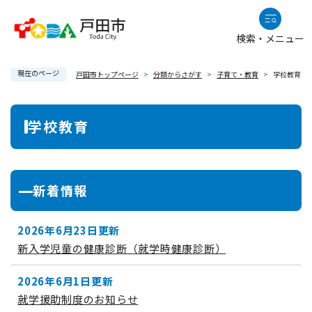
ペ
メニューを飛ばして本文へ
ー
検索・メニュー
ジ
の
現在のページ
先
戸田市トップページ
>
分類からさがす
>
子育て・教育
>
学校教育
頭
で
本
学校教育
す
文
。
新着情報
2026年6月23日更新
新入学児童の健康診断（就学時健康診断）
2026年6月1日更新
就学援助制度のお知らせ