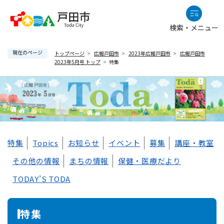
ペ
メニューを飛ばして本文へ
ー
検索・メニュー
ジ
の
現在のページ
先
トップページ
>
広報戸田市
>
2023年広報戸田市
>
広報戸田市
2023年5月号 トップ
>
特集
頭
で
す
。
本
特集
Topics
お知らせ
イベント
募集
講座・教室
文
その他の情報
まちの情報
保健・医療だより
TODAY'S TODA
特集