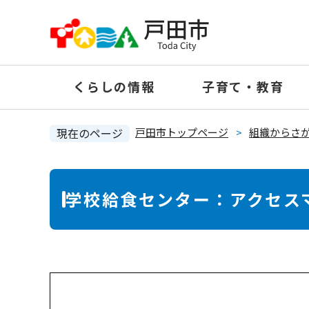
ペ
ー
ジ
の
くらしの情報
子育て・教育
先
頭
で
現在のページ
戸田市トップページ
>
組織からさ
す
。
本
学校給食センター：アクセス
文