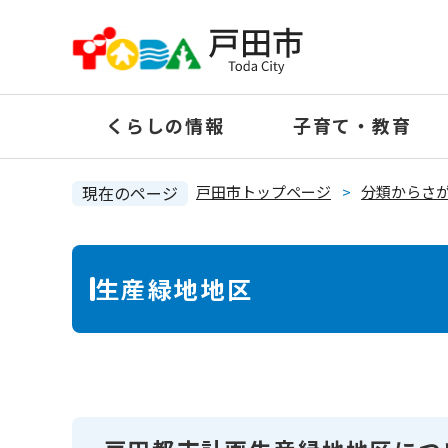
ペ
ー
ジ
の
くらしの情報
子育て・教育
先
頭
で
現在のページ
戸田市トップページ
>
分類からさ
す
。
本
生産緑地地区
文