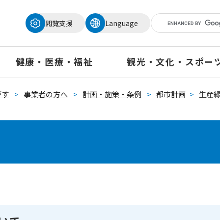
メニューを飛ばして本文へ
閲覧支援
Language
健康・医療・福祉
観光・文化・スポー
がす
>
事業者の方へ
>
計画・施策・条例
>
都市計画
>
生産