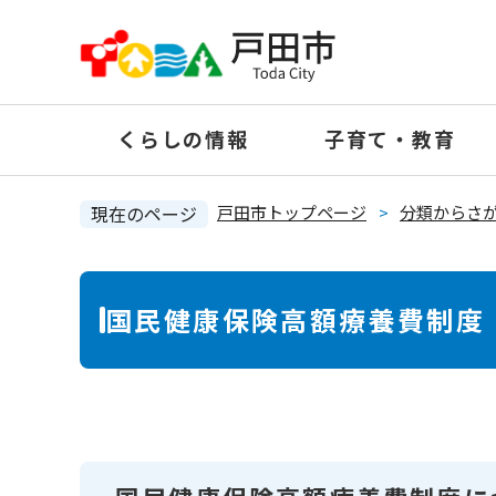
ペ
ー
ジ
の
くらしの情報
子育て・教育
先
頭
で
現在のページ
戸田市トップページ
>
分類からさ
す
。
本
国民健康保険高額療養費制度
文