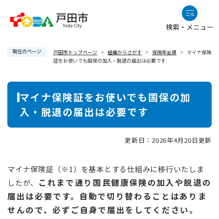
ペ
メニューを飛ばして本文へ
ー
検索・メニュー
ジ
の
現在のページ
先
戸田市トップページ
>
組織からさがす
>
保険年金課
>
マイナ保険
証をお使いでも国保の加入・脱退の届出は必要です
頭
で
本
す
マイナ保険証をお使いでも国保の加
。
文
入・脱退の届出は必要です
更新日：2026年4月20日更新
マイナ保険証（※1）を基本とする仕組みに移行いたしま
これまで通り国民健康保険の加入や脱退の
したが、
届出は必要です。自動で切り替わることはありま
せんので、必ずご自身で届出をしてください。