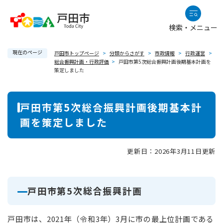
ペ
メニューを飛ばして本文へ
ー
検索・メニュー
ジ
の
現在のページ
先
戸田市トップページ
>
分類からさがす
>
市政情報
>
行政運営
>
総合振興計画・行政評価
>
戸田市第5次総合振興計画後期基本計画を
頭
策定しました
で
す
本
。
戸田市第5次総合振興計画後期基本計
文
画を策定しました
更新日：2026年3月11日更新
戸田市第5次総合振興計画
戸田市は、2021年（令和3年）3月に市の最上位計画である