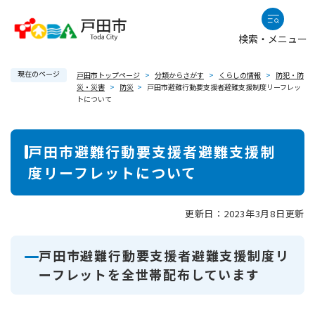
ペ
メニューを飛ばして本文へ
ー
検索・メニュー
ジ
の
現在のページ
先
戸田市トップページ
>
分類からさがす
>
くらしの情報
>
防犯・防
災・災害
>
防災
>
戸田市避難行動要支援者避難支援制度リーフレッ
頭
トについて
で
す
本
。
戸田市避難行動要支援者避難支援制
文
度リーフレットについて
更新日：2023年3月8日更新
戸田市避難行動要支援者避難支援制度リ
ーフレットを全世帯配布しています