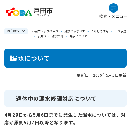
ペ
メニューを飛ばして本文へ
ー
検索・メニュー
ジ
の
現在のページ
先
戸田市トップページ
>
分類からさがす
>
くらしの情報
>
上下水道
>
水漏れ
>
水安全部
>
漏水について
頭
で
本
す
漏水について
。
文
更新日：2026年5月1日更新
連休中の漏水修理対応について
4月29日から5月6日までに発生した漏水については、対
応が原則5月7日以降となります。