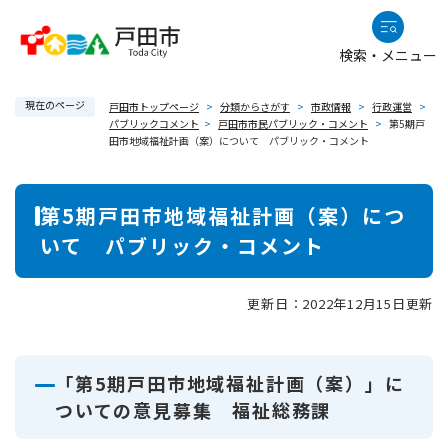
ペ
メニューを飛ばして本文へ
ー
検索・メニュー
ジ
の
現在のページ
先
戸田市トップページ
>
分類からさがす
>
市政情報
>
行政運営
>
パブリックコメント
>
戸田市市民パブリック・コメント
>
第5期戸
頭
田市地域福祉計画（案）について パブリック・コメント
で
す
本
。
第5期戸田市地域福祉計画（案）につ
文
いて パブリック・コメント
更新日：2022年12月15日更新
「第5期戸田市地域福祉計画（案）」に
ついての意見募集 福祉総務課