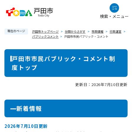
ペ
メニューを飛ばして本文へ
ー
検索・メニュー
ジ
の
現在のページ
先
戸田市トップページ
>
分類からさがす
>
市政情報
>
行政運営
>
パブリックコメント
>
戸田市市民パブリック・コメント
頭
で
本
す
戸田市市民パブリック・コメント制
。
文
度トップ
更新日：2026年7月10日更新
新着情報
2026年7月10日更新