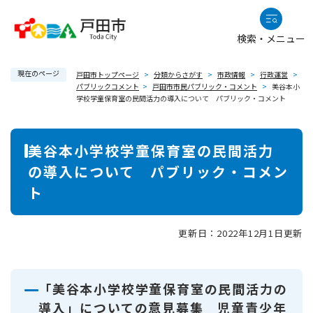
ペ
メニューを飛ばして本文へ
ー
検索・メニュー
ジ
の
現在のページ
先
戸田市トップページ
>
分類からさがす
>
市政情報
>
行政運営
>
パブリックコメント
>
戸田市市民パブリック・コメント
>
美谷本小
頭
学校学童保育室の民間活力の導入について パブリック・コメント
で
す
本
。
美谷本小学校学童保育室の民間活力
文
の導入について パブリック・コメン
ト
更新日：2022年12月1日更新
「美谷本小学校学童保育室の民間活力の
導入」についての意見募集 児童青少年