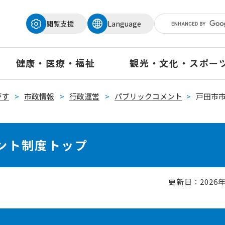
メニューを飛ばして本文へ
閲覧支援
Language
健康・医療・福祉
観光・文化・スポー
がす
>
市政情報
>
行政運営
>
パブリックコメント
>
戸田市
ント制度トップ
更新日：2026