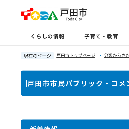
ペ
ー
ジ
の
くらしの情報
子育て・教育
先
頭
で
現在のページ
戸田市トップページ
>
分類からさ
す
。
本
戸田市市民パブリック・コメ
文
新着情報