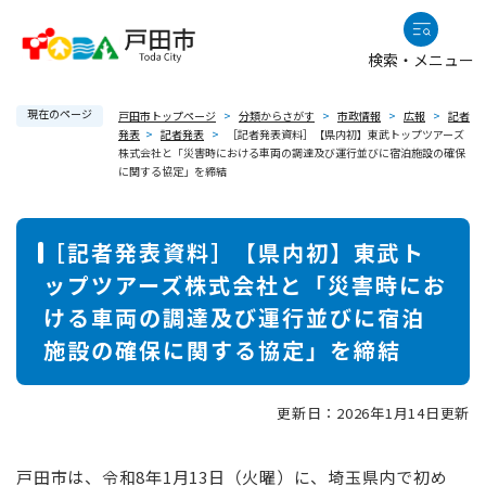
ペ
メニューを飛ばして本文へ
ー
検索・メニュー
ジ
の
現在のページ
先
戸田市トップページ
>
分類からさがす
>
市政情報
>
広報
>
記者
発表
>
記者発表
>
［記者発表資料］【県内初】東武トップツアーズ
頭
株式会社と「災害時における車両の調達及び運行並びに宿泊施設の確保
で
に関する協定」を締結
す
。
本
［記者発表資料］【県内初】東武ト
文
ップツアーズ株式会社と「災害時にお
ける車両の調達及び運行並びに宿泊
施設の確保に関する協定」を締結
更新日：2026年1月14日更新
戸田市は、令和8年1月13日（火曜）に、埼玉県内で初め