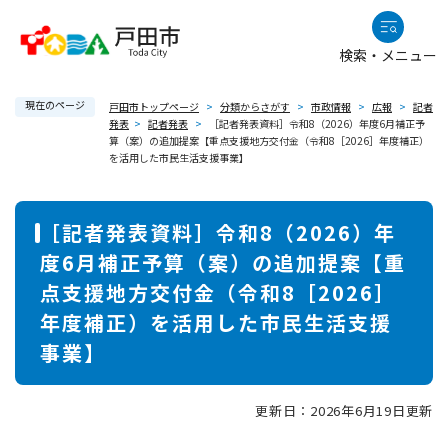
ペ
メニューを飛ばして本文へ
ー
検索・メニュー
ジ
の
現在のページ
先
戸田市トップページ
>
分類からさがす
>
市政情報
>
広報
>
記者
発表
>
記者発表
>
［記者発表資料］令和8（2026）年度6月補正予
頭
算（案）の追加提案【重点支援地方交付金（令和8［2026］年度補正）
で
を活用した市民生活支援事業】
す
。
本
［記者発表資料］令和8（2026）年
文
度6月補正予算（案）の追加提案【重
点支援地方交付金（令和8［2026］
年度補正）を活用した市民生活支援
事業】
更新日：2026年6月19日更新