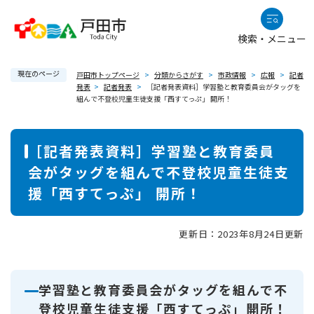
ペ
メニューを飛ばして本文へ
ー
検索・メニュー
ジ
の
現在のページ
先
戸田市トップページ
>
分類からさがす
>
市政情報
>
広報
>
記者
発表
>
記者発表
>
［記者発表資料］学習塾と教育委員会がタッグを
頭
組んで不登校児童生徒支援「西すてっぷ」 開所！
で
す
本
。
［記者発表資料］学習塾と教育委員
文
会がタッグを組んで不登校児童生徒支
援「西すてっぷ」 開所！
更新日：2023年8月24日更新
学習塾と教育委員会がタッグを組んで不
登校児童生徒支援「西すてっぷ」開所！