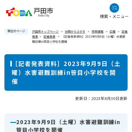
ペ
メニューを飛ばして本文へ
ー
検索・メニュー
ジ
の
現在のページ
先
戸田市トップページ
>
分類からさがす
>
市政情報
>
広報
>
記者
発表
>
記者発表
>
［記者発表資料］2023年9月9日（土曜）水害避
頭
難訓練in笹目小学校を開催
で
す
本
。
［記者発表資料］2023年9月9日（土
文
曜）水害避難訓練in笹目小学校を開
催
更新日：2023年8月30日更新
2023年9月9日（土曜）水害避難訓練in
笹目小学校を開催