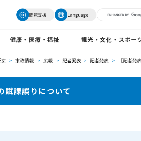
メニューを飛ばして本文へ
閲覧支援
Language
健康・医療・福祉
観光・文化・スポー
がす
>
市政情報
>
広報
>
記者発表
>
記者発表
>
［記者発
の賦課誤りについて