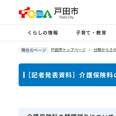
ペ
ー
ジ
の
くらしの情報
子育て・教育
先
頭
で
現在のページ
戸田市トップページ
>
分類からさ
す
。
本
［記者発表資料］介護保険料
文