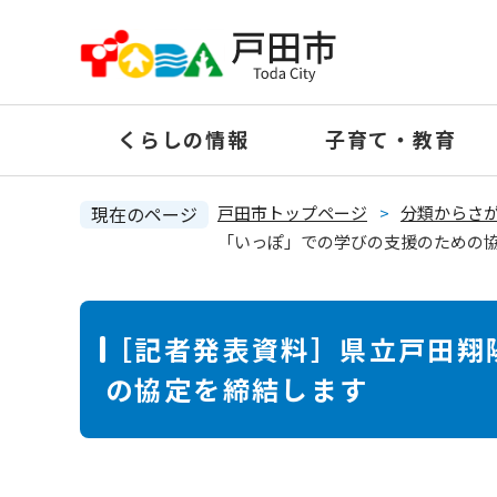
ペ
ー
ジ
の
くらしの情報
子育て・教育
先
頭
で
現在のページ
戸田市トップページ
>
分類からさ
す
「いっぽ」での学びの支援のための
。
本
［記者発表資料］県立戸田翔
文
の協定を締結します