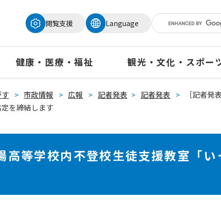
メニューを飛ばして本文へ
閲覧支援
Language
健康・医療・福祉
観光・文化・スポー
がす
>
市政情報
>
広報
>
記者発表
>
記者発表
>
［記者発
協定を締結します
陽高等学校内不登校生徒支援教室「い