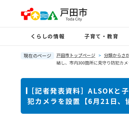
ペ
ー
ジ
の
くらしの情報
子育て・教育
先
頭
で
現在のページ
戸田市トップページ
>
分類からさ
す
結し、市内300箇所に見守り防犯カ
。
本
［記者発表資料］ALSOKと
文
犯カメラを設置【6月21日