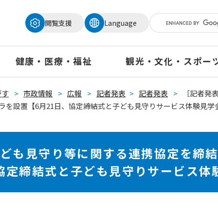
メニューを飛ばして本文へ
閲覧支援
Language
健康・医療・福祉
観光・文化・スポー
がす
>
市政情報
>
広報
>
記者発表
>
記者発表
>
［記者発表
メラを設置【6月21日、協定締結式と子ども見守りサービス体験見学
子ども見守り等に関する連携協定を締結
、協定締結式と子ども見守りサービス体